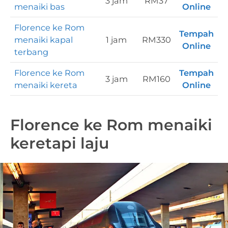
3 jam
RM37
menaiki bas
Online
Florence ke Rom
Tempah
menaiki kapal
1 jam
RM330
Online
terbang
Florence ke Rom
Tempah
3 jam
RM160
menaiki kereta
Online
Florence ke Rom menaiki
keretapi laju