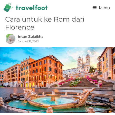
Skip
Menu
to
content
Cara untuk ke Rom dari
Florence
Intan Zulaikha
Januari 31, 2022