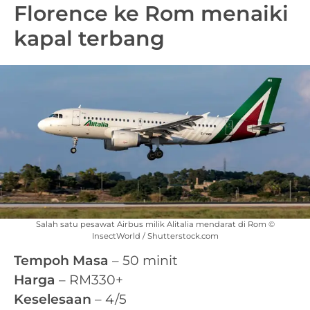
Florence ke Rom menaiki
kapal terbang
Salah satu pesawat Airbus milik Alitalia mendarat di Rom ©
InsectWorld / Shutterstock.com
Tempoh Masa
– 50 minit
Harga
– RM330+
Keselesaan
– 4/5