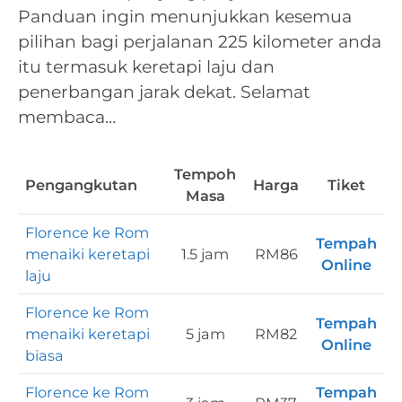
Panduan ingin menunjukkan kesemua
pilihan bagi perjalanan 225 kilometer anda
itu termasuk keretapi laju dan
penerbangan jarak dekat. Selamat
membaca…
Tempoh
Pengangkutan
Harga
Tiket
Masa
Florence ke Rom
Tempah
menaiki keretapi
1.5 jam
RM86
Online
laju
Florence ke Rom
Tempah
menaiki keretapi
5 jam
RM82
Online
biasa
Florence ke Rom
Tempah