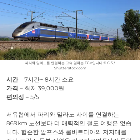
파리와 밀라노를 연결하는 고속 열차는 TGV입니다 © ClS /
Shutterstock.com
시간
– 7시간~ 8시간 소요
가격
– 최저 39,000원
편의성
– 5/5
서유럽에서 파리와 밀라노 사이를 연결하는
869km 노선보다 더 매력적인 철도 여행은 없습
니다. 험준한 알프스와 롬바르디아의 저지대를