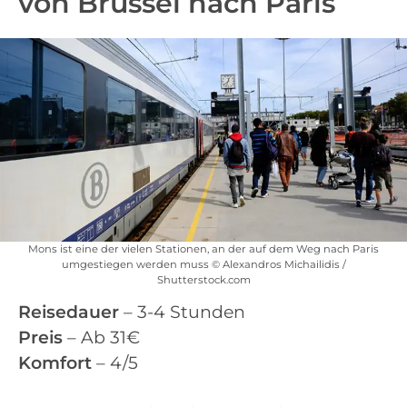
von Brüssel nach Paris
Mons ist eine der vielen Stationen, an der auf dem Weg nach Paris
umgestiegen werden muss © Alexandros Michailidis /
Shutterstock.com
Reisedauer
– 3-4 Stunden
Preis
– Ab 31€
Komfort
– 4/5