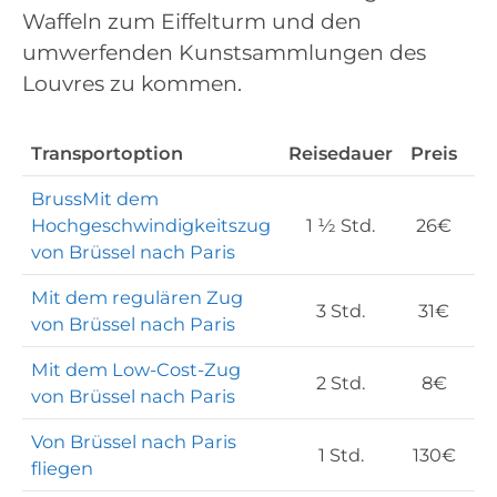
Waffeln zum Eiffelturm und den
umwerfenden Kunstsammlungen des
Louvres zu kommen.
Transportoption
Reisedauer
Preis
Ti
BrussMit dem
O
Hochgeschwindigkeitszug
1 ½ Std.
26€
b
von Brüssel nach Paris
Mit dem regulären Zug
O
3 Std.
31€
von Brüssel nach Paris
b
Mit dem Low-Cost-Zug
O
2 Std.
8€
von Brüssel nach Paris
b
Von Brüssel nach Paris
O
1 Std.
130€
fliegen
b