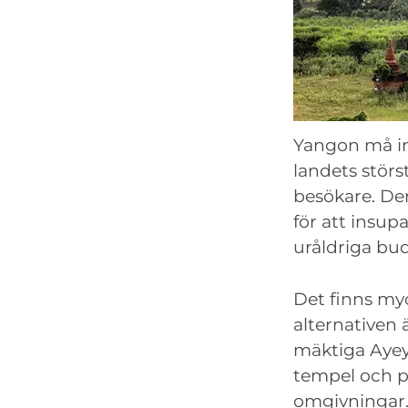
Yangon må in
landets stör
besökare. Den
för att insup
uråldriga bu
Det finns myc
alternativen
mäktiga Ayey
tempel och p
omgivningar. 