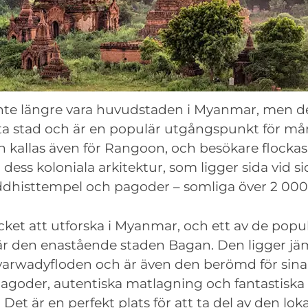
te längre vara huvudstaden i Myanmar, men de
sta stad och är en populär utgångspunkt för m
 kallas även för Rangoon, och besökare flockas 
a dess koloniala arkitektur, som ligger sida vid 
ddhisttempel och pagoder – somliga över 2 000
ket att utforska i Myanmar, och ett av de popu
 är den enastående staden Bagan. Den ligger j
arwadyfloden och är även den berömd för sina 
agoder, autentiska matlagning och fantastiska
Det är en perfekt plats för att ta del av den lok