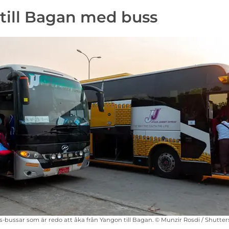
till Bagan med buss
s-bussar som är redo att åka från Yangon till Bagan. © Munzir Rosdi / Shutte