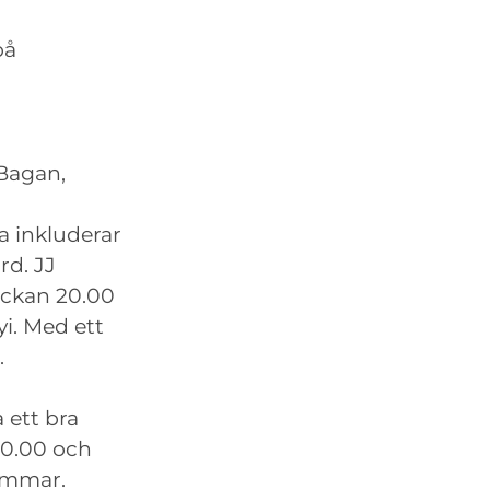
på
 Bagan,
a inkluderar
rd. JJ
ockan 20.00
i. Med ett
.
 ett bra
 20.00 och
timmar.