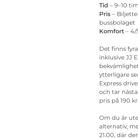
Tid
– 9–10 ti
Pris
– Biljett
bussbolaget
Komfort
– 4/
Det finns fyr
inklusive JJ 
bekvämlighet
ytterligare s
Express driv
och tar näst
pris på 190 k
Om du är ute 
alternativ, m
21.00, där d