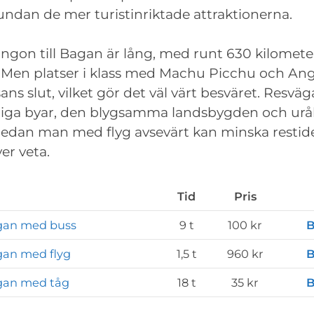
dan de mer turistinriktade attraktionerna.
angon till Bagan är lång, med runt 630 kilomete
. Men platser i klass med Machu Picchu och An
sans slut, vilket gör det väl värt besväret. Resv
ivliga byar, den blygsamma landsbygden och urå
edan man med flyg avsevärt kan minska restide
er veta.
Tid
Pris
agan med buss
9 t
100 kr
B
gan med flyg
1,5 t
960 kr
B
agan med tåg
18 t
35 kr
B