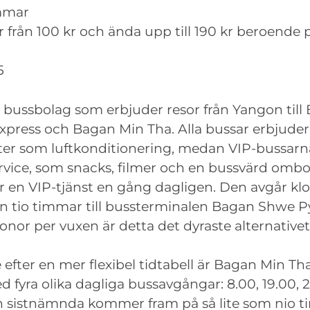
mmar
er från 100 kr och ända upp till 190 kr beroende 
5
a bussbolag som erbjuder resor från Yangon till
Express och Bagan Min Tha. Alla bussar erbjuder
er som luftkonditionering, medan VIP-bussarn
ervice, som snacks, filmer och en bussvärd ombo
er en VIP-tjänst en gång dagligen. Den avgår kl
an tio timmar till bussterminalen Bagan Shwe Py
ronor per vuxen är detta det dyraste alternativet
efter en mer flexibel tidtabell är Bagan Min Tha
ed fyra olika dagliga bussavgångar: 8.00, 19.00,
en sistnämnda kommer fram på så lite som nio 