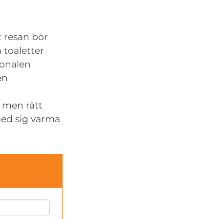
t resan bör
 toaletter
sonalen
en
n men rätt
 med sig varma