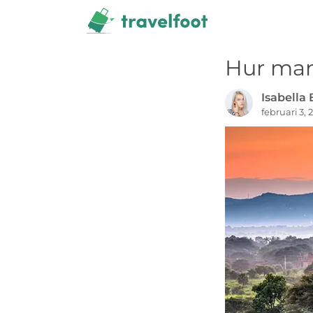
Hoppa
till
innehåll
Hur man 
Isabella
februari 3, 