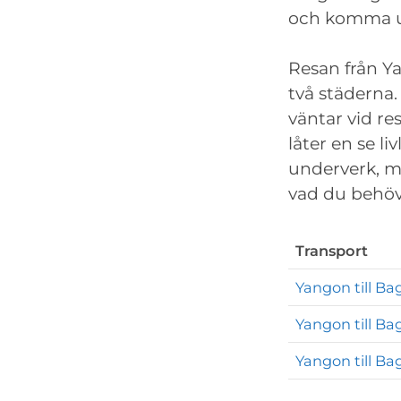
och komma un
Resan från Y
två städerna
väntar vid re
låter en se l
underverk, m
vad du behöv
Transport
Yangon till B
Yangon till Ba
Yangon till B