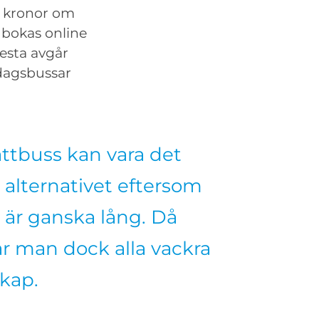
0 kronor om
 bokas online
lesta avgår
 dagsbussar
ttbuss kan vara det
 alternativet eftersom
 är ganska lång. Då
r man dock alla vackra
kap.