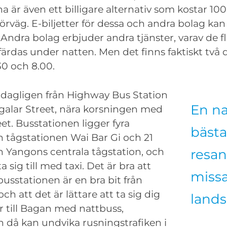
 är även ett billigare alternativ som kostar 10
örväg. E-biljetter för dessa och andra bolag kan
. Andra bolag erbjuder andra tjänster, varav de f
 färdas under natten. Men det finns faktiskt två
30 och 8.00.
 dagligen från Highway Bus Station
En na
alar Street, nära korsningen med
et. Busstationen ligger fyra
bästa
n tågstationen Wai Bar Gi och 21
n Yangons centrala tågstation, och
resan
ta sig till med taxi. Det är bra att
missa
busstationen är en bra bit från
ch att det är lättare att ta sig dig
lands
 till Bagan med nattbuss,
 då kan undvika rusningstrafiken i