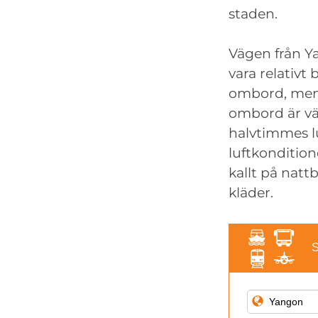
staden.
Vägen från Ya
vara relativt
ombord, men 
ombord är vä
halvtimmes lu
luftkondition
kallt på natt
kläder.
S