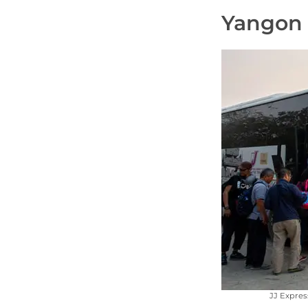
Yangon 
JJ Expres