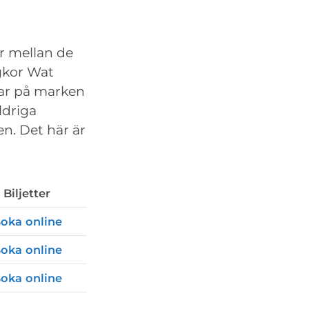
r mellan de
gkor Wat
ägar på marken
ldriga
n. Det här är
Biljetter
oka online
oka online
oka online