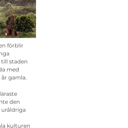
n förblir
ånga
till staden
sida med
 år gamla.
läraste
ämte den
uråldriga
ala kulturen