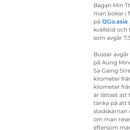
Bagan Min Tha
man bokar i f
på
12Go.asia
kvällstid och
som avgår 7.
Bussar avgår
på Aung Ming
Sa Gaing Stre
kilometer frå
kilometer frå
är lättast att 
tänka på att 
stadskärnan o
om man reser
eftersom man