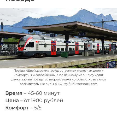
Поезда «Швейцарских государственных железных дорог»
комфортны и современны, а по данному маршруту ходят
двухэтажные поезда, со второго этажа которых открываются
восхитительные виды © EQRoy / Shutterstock.com
Время
– 45-60 минут
Цена
– от 1900 рублей
Комфорт
– 5/5