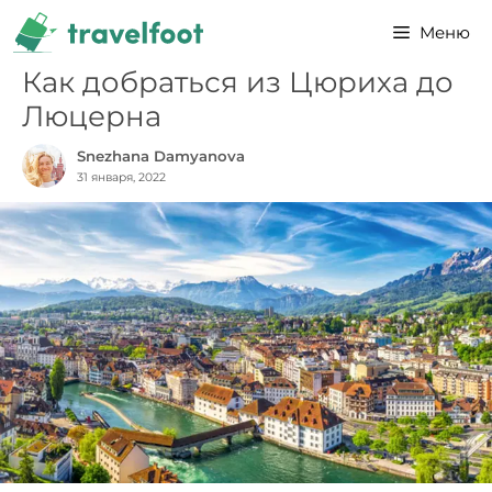
Перейти
Меню
к
содержимому
Как добраться из Цюриха до
Люцерна
Snezhana Damyanova
31 января, 2022