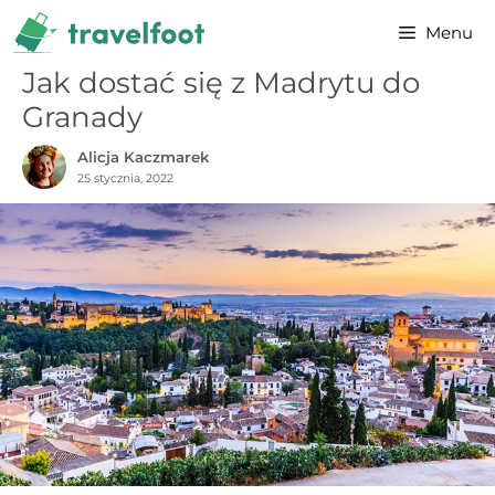
Przejdź
Menu
do
treści
Jak dostać się z Madrytu do
Granady
Alicja Kaczmarek
25 stycznia, 2022