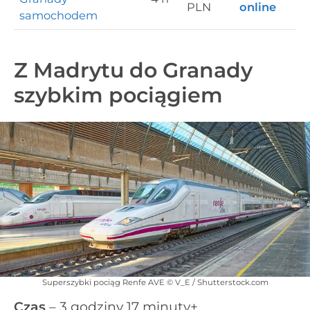
PLN
online
samochodem
Z Madrytu do Granady
szybkim pociągiem
Superszybki pociąg Renfe AVE © V_E / Shutterstock.com
Czas
– 3 godziny 17 minuty+