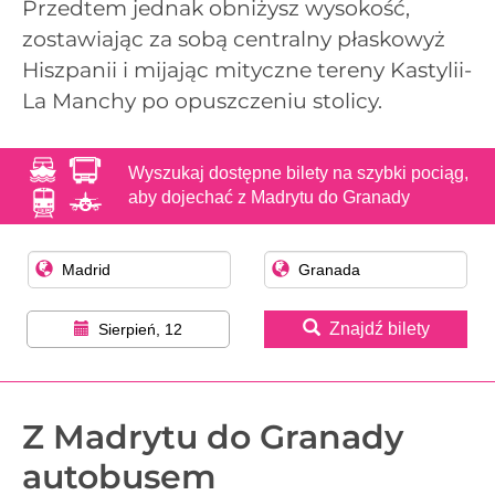
Przedtem jednak obniżysz wysokość,
zostawiając za sobą centralny płaskowyż
Hiszpanii i mijając mityczne tereny Kastylii-
La Manchy po opuszczeniu stolicy.
Wyszukaj dostępne bilety na szybki pociąg,
aby dojechać z Madrytu do Granady
Znajdź bilety
Sierpień, 12
Z Madrytu do Granady
autobusem