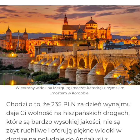
Wieczorny widok na Mezquitę (meczet-katedrę) z rzymskim
mostem w Kordobie
Chodzi o to, że 235 PLN za dzień wynajmu
daje Ci wolność na hiszpańskich drogach,
które są bardzo wysokiej jakości, nie są
zbyt ruchliwe i oferują piękne widoki w
drodze na południe do Andaluzji z