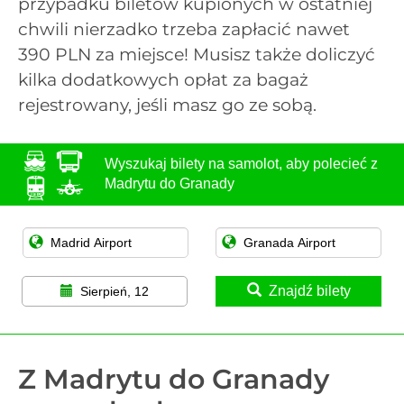
przypadku biletów kupionych w ostatniej
chwili nierzadko trzeba zapłacić nawet
390 PLN za miejsce! Musisz także doliczyć
kilka dodatkowych opłat za bagaż
rejestrowany, jeśli masz go ze sobą.
Wyszukaj bilety na samolot, aby polecieć z
Madrytu do Granady
Znajdź bilety
Sierpień, 12
Z Madrytu do Granady