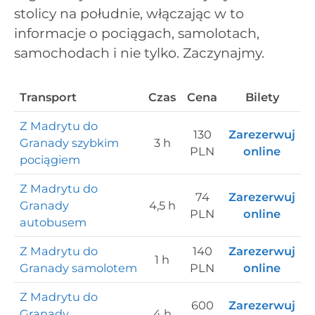
stolicy na południe, włączając w to
informacje o pociągach, samolotach,
samochodach i nie tylko. Zaczynajmy.
Transport
Czas
Cena
Bilety
Z Madrytu do
130
Zarezerwuj
Granady szybkim
3 h
PLN
online
pociągiem
Z Madrytu do
74
Zarezerwuj
Granady
4,5 h
PLN
online
autobusem
Z Madrytu do
140
Zarezerwuj
1 h
Granady samolotem
PLN
online
Z Madrytu do
600
Zarezerwuj
Granady
4 h