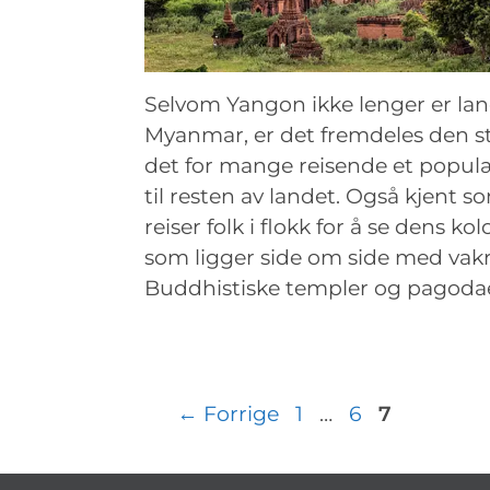
Selvom Yangon ikke lenger er lan
Myanmar, er det fremdeles den st
det for mange reisende et popu
til resten av landet. Også kjent 
reiser folk i flokk for å se dens ko
som ligger side om side med vak
Buddhistiske templer og pagoda
Innleggsnavigasjon
Side
Side
Side
←
Forrige
1
…
6
7