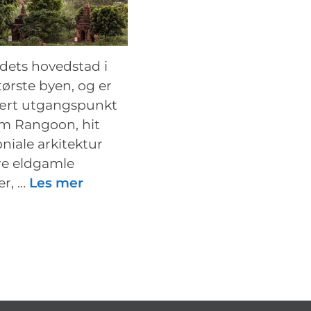
dets hovedstad i
ørste byen, og er
lært utgangspunkt
som Rangoon, hit
loniale arkitektur
re eldgamle
er, …
Les mer