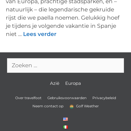
van Europa, prachtige stadsparken, en –
natuurlijk – die legendarische gekruide
rijst die we paella noemen. Gelukkig hoef
je tijdens je volgende vakantie in Spanje
niet …
Lees verder
Zoek
naar:
Azië
Europa
Over travelfoot
Gebruiksvoorwaarden
Privacybeleid
Neem contact op
Golf Weather