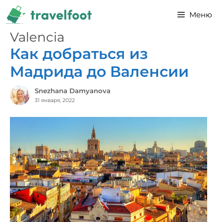
Перейти
Меню
к
содержимому
Valencia
Как добраться из
Мадрида до Валенсии
Snezhana Damyanova
31 января, 2022