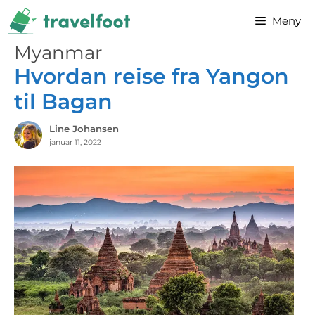
Hopp
Meny
til
innhold
Myanmar
Hvordan reise fra Yangon
til Bagan
Line Johansen
januar 11, 2022