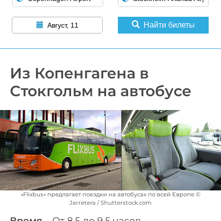
Найти билеты
Август, 11
Из Копенгагена в
Стокгольм на автобусе
«Flixbus» предлагает поездки на автобусах по всей Европе ©
Jarretera / Shutterstock.com
Время
– От 8,5 до 9,5 часов