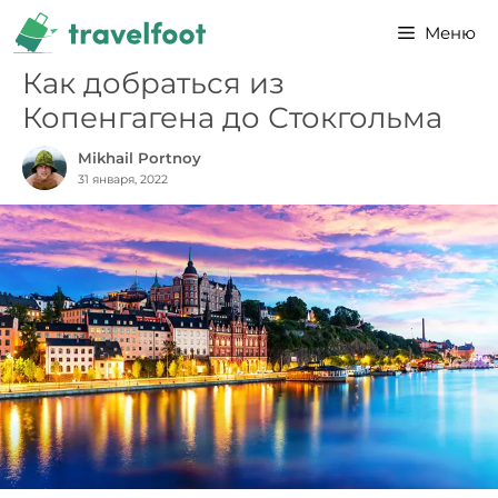
Перейти
Меню
к
содержимому
Как добраться из
Копенгагена до Стокгольма
Mikhail Portnoy
31 января, 2022