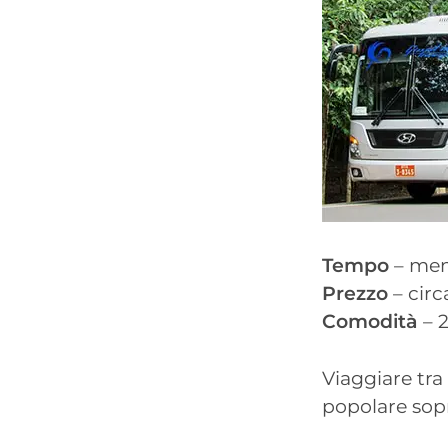
Tempo
– men
Prezzo
– circ
Comodità
– 2
Viaggiare tr
popolare sop