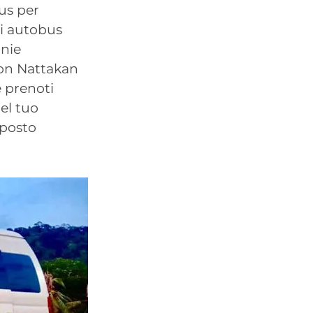
us per
di autobus
gnie
 con Nattakan
 prenoti
del tuo
 posto