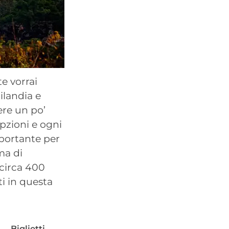
e vorrai
ilandia e
ere un po’
pzioni e ogni
mportante per
ma di
 circa 400
ti in questa
Biglietti