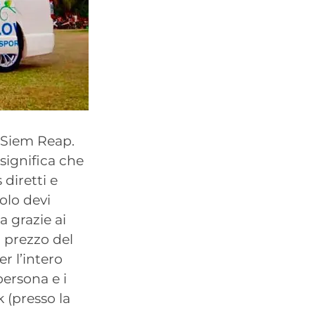
e Siem Reap.
significa che
diretti e
solo devi
a grazie ai
l prezzo del
r l’intero
persona e i
 (presso la