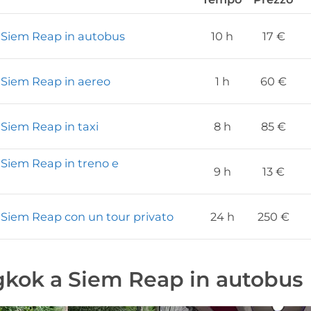
Siem Reap in autobus
10 h
17 €
Siem Reap in aereo
1 h
60 €
Siem Reap in taxi
8 h
85 €
Siem Reap in treno e
9 h
13 €
Siem Reap con un tour privato
24 h
250 €
kok a Siem Reap in autobus