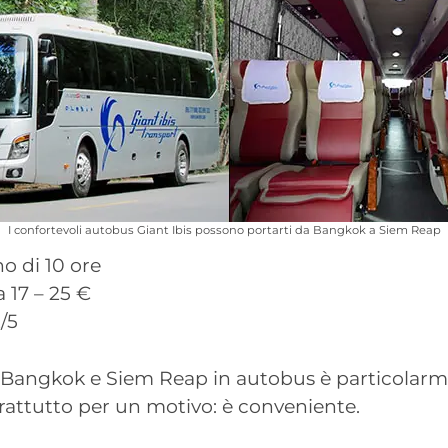
I confortevoli autobus Giant Ibis possono portarti da Bangkok a Siem Reap
o di 10 ore
a 17 – 25 €
/5
a Bangkok e Siem Reap in autobus è particolar
rattutto per un motivo: è conveniente.