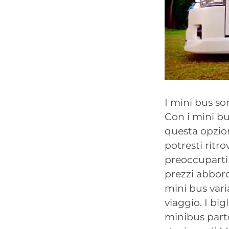
I mini bus so
Con i mini bu
questa opzion
potresti ritro
preoccuparti 
prezzi abbord
mini bus vari
viaggio. I bi
minibus part