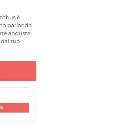
tobus è
amo parlando
nte anguste.
 dal tuo
p
ti