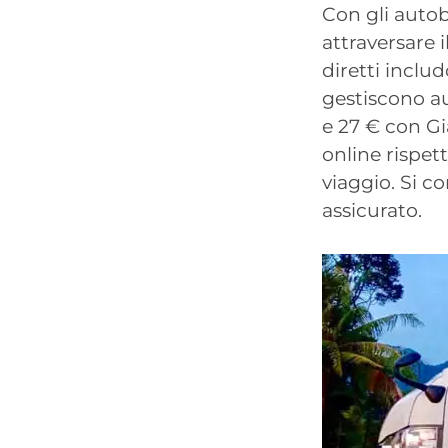
Con gli autob
attraversare 
diretti incl
gestiscono au
e 27 € con G
online rispett
viaggio. Si co
assicurato.