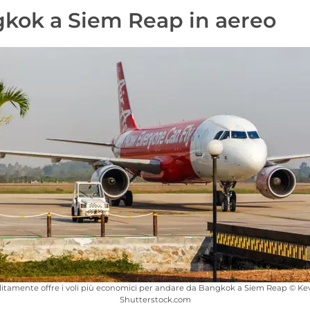
kok a Siem Reap in aereo
olitamente offre i voli più economici per andare da Bangkok a Siem Reap © Kev
Shutterstock.com