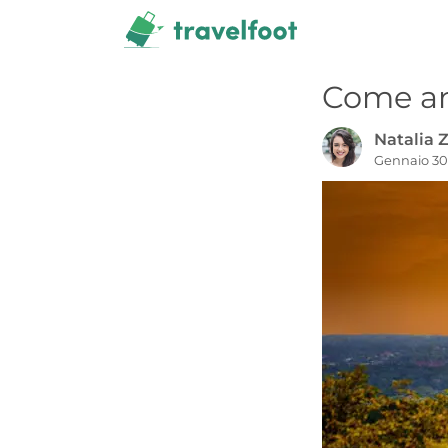
Vai
al
contenuto
Come an
Natalia Z
Gennaio 30