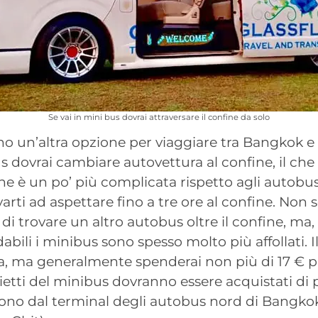
Se vai in mini bus dovrai attraversare il confine da solo
no un’altra opzione per viaggiare tra Bangkok 
s dovrai cambiare autovettura al confine, il che 
e è un po’ più complicata rispetto agli autobus 
varti ad aspettare fino a tre ore al confine. Non 
di trovare un altro autobus oltre il confine, ma, 
abili i minibus sono spesso molto più affollati. I
a, ma generalmente spenderai non più di 17 € pe
glietti del minibus dovranno essere acquistati di 
ono dal terminal degli autobus nord di Bangkok