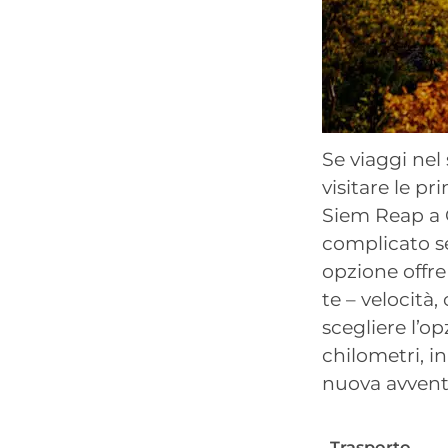
Se viaggi nel
visitare le pr
Siem Reap a C
complicato se
opzione offre
te – velocità
scegliere l’o
chilometri, i
nuova avvent
Trasporto