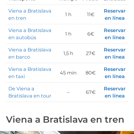
Viena a Bratislava
Reservar
1 h
11€
en tren
en línea
Viena a Bratislava
Reservar
1 h
6€
en autobús
en línea
Viena a Bratislava
Reservar
1,5 h
27€
en barco
en línea
Viena a Bratislava
Reservar
45 min
80€
en taxi
en línea
De Viena a
Reservar
–
67€
Bratislava en tour
en línea
Viena a Bratislava en tren