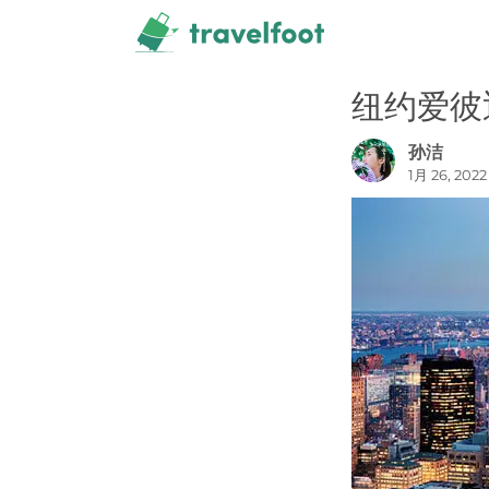
跳
至
内
纽约爱彼
容
孙洁
1月 26, 2022