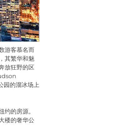
数游客慕名而
，其繁华和魅
奔放狂野的区
son
央公园的溜冰场上
纽约的房源。
大楼的奢华公