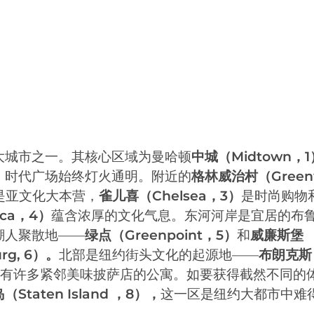
大城市之一。其核心区域为曼哈顿
中城（Midtown，1
，时代广场始终灯火通明。附近的
格林威治村（Green
是亚文化大本营，
雀儿喜（Chelsea，3）
是时尚购物
eca，4）
蕴含浓厚的文化气息。东河河岸是宜居的布
潮人聚散地——
绿点（Greenpoint，5）
和
威廉斯堡
urg, 6）。
北部是纽约街头文化的起源地——
布朗克斯（
有许多紧邻美味披萨店的公寓。如要获得截然不同的
Staten Island ，8），
这一区是纽约大都市中难