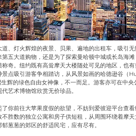
大道、灯火辉煌的夜景、贝果、遍地的出租车，吸引无
来第五大道购物，还是为了探索曼哈顿中城或长岛海滩
啧称奇。纽约既有高耸摩天大楼随处可见的地区，也有
景点吸引游客争相踏访，从风景如画的哈德逊谷（Hud
到熠熠生辉的绿色自由女神像，不一而足。游客亦可在中
现代艺术博物馆欣赏无价珍品。
起了你前往大苹果度假的欲望，不妨到爱彼迎平台查看
数不胜数的独立公寓和房子供短租，从周围环绕着摩天
郁郁葱葱的郊区的舒适民宅，应有尽有。