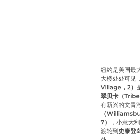
纽约是美国最
大楼处处可见
Village，2）
翠贝卡（Trib
有新兴的文青
（Williamsb
7）
，小意大利
渡轮到
史泰登岛（
处。