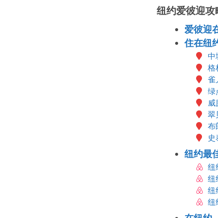
纽约爱彼迎攻
爱彼迎
住在纽
中
格
雀
绿
威
翠
布
史
纽约最
纽
纽
纽
纽