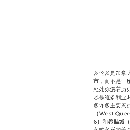
多伦多是加拿
市，而不是一
处处弥漫着历
尽是维多利亚
多许多主要景
（West Quee
6）
和
希腊城（G
各式各样的美