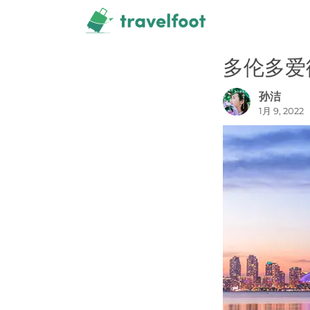
跳
至
内
多伦多爱
容
孙洁
1月 9, 2022