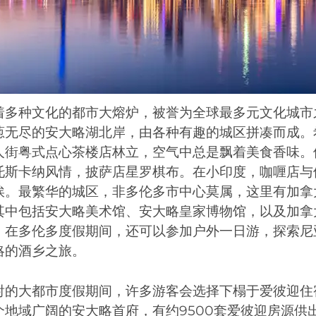
着多种文化的都市大熔炉，被誉为全球最多元文化城市
葱无尽的安大略湖北岸，由各种有趣的城区拼凑而成。
人街粤式点心茶楼店林立，空气中总是飘着美食香味。
托斯卡纳风情，披萨店星罗棋布。在小印度，咖喱店与
挨。最繁华的城区，非多伦多市中心莫属，这里有加拿
其中包括安大略美术馆、安大略皇家博物馆，以及加拿
。在多伦多度假期间，还可以参加户外一日游，探索尼
略的酒乡之旅。
射的大都市度假期间，许多游客会选择下榻于爱彼迎住
个地域广阔的安大略首府，有约9500套爱彼迎房源供