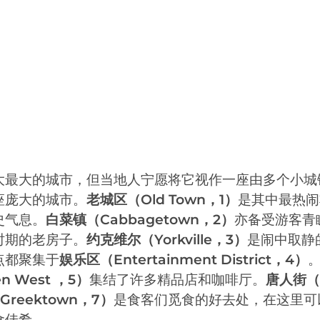
大最大的城市，但当地人宁愿将它视作一座由多个小城
座庞大的城市。
老城区（Old Town，1）
是其中最热闹
史气息。
白菜镇（Cabbagetown，2）
亦备受游客青
时期的老房子。
约克维尔（Yorkville，3）
是闹中取静
点都聚集于
娱乐区（Entertainment District，4）
n West ，5）
集结了许多精品店和咖啡厅。
唐人街（C
reektown，7）
是食客们觅食的好去处，在这里可
食佳肴。