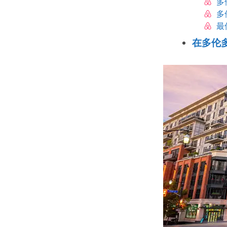
多
多
最
在多伦