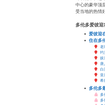
中心的豪华顶
受当地的热情
多伦多爱彼迎
爱彼迎
住在多
老
约
娱
唐
白
皇
希
多伦多
多
多