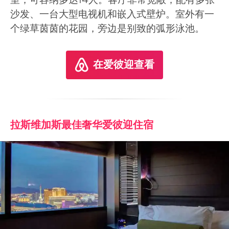
沙发、一台大型电视机和嵌入式壁炉。室外有一
个绿草茵茵的花园，旁边是别致的弧形泳池。
在爱彼迎查看
拉斯维加斯最佳奢华爱彼迎住宿