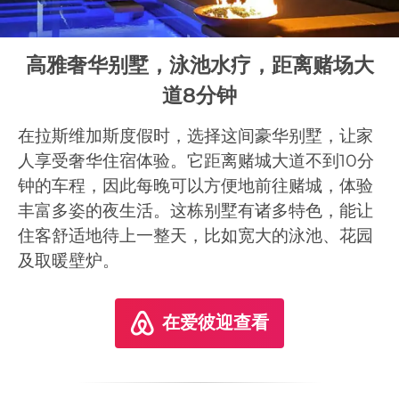
高雅奢华别墅，泳池水疗，距离赌场大
道8分钟
在拉斯维加斯度假时，选择这间豪华别墅，让家
人享受奢华住宿体验。它距离赌城大道不到10分
钟的车程，因此每晚可以方便地前往赌城，体验
丰富多姿的夜生活。这栋别墅有诸多特色，能让
住客舒适地待上一整天，比如宽大的泳池、花园
及取暖壁炉。
在爱彼迎查看