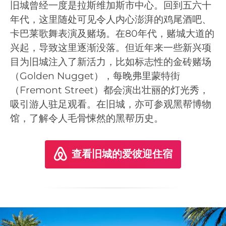
旧城曾经一度是拉斯维加斯市中心。回到五六十
年代，这里随处可见令人内心澎湃的鸡尾酒吧、
卡巴莱歌舞表演及赌场。在80年代，赌城大道的
兴起，导致这里逐渐没落。但近年来一些新兴项
目为旧城注入了新活力，比如标志性的金砖赌场
（Golden Nugget），每晚弗里蒙特街
（Fremont Street）都会演出壮丽的灯光秀，
吸引游人驻足观看。在旧城，亦可参观黑帮博物
馆，了解令人毛骨悚然的黑帮历史。
查看旧城的爱彼迎住宿