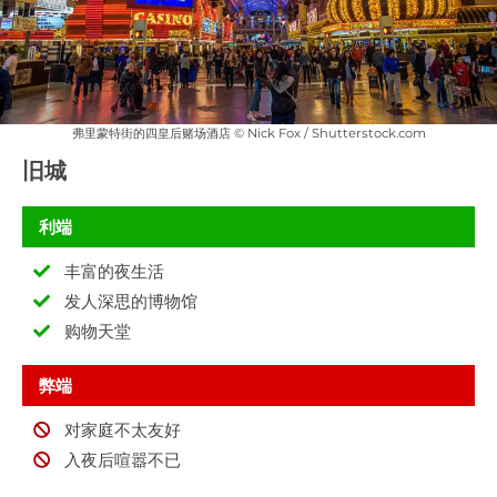
弗里蒙特街的四皇后赌场酒店 © Nick Fox / Shutterstock.com
旧城
利端
丰富的夜生活
发人深思的博物馆
购物天堂
弊端
对家庭不太友好
入夜后喧嚣不已