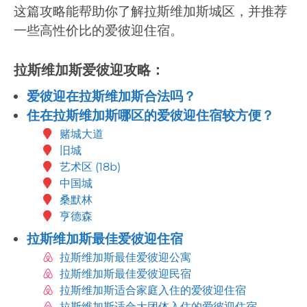
这篇攻略能帮助你了解拉斯维加斯城区，并推荐
一些高性价比的爱彼迎住宿。
拉斯维加斯爱彼迎攻略：
爱彼迎在拉斯维加斯合法吗？
住在拉斯维加斯哪区的爱彼迎住宿较方便？
赌城大道
旧城
艺术区 (18b)
中国城
桑默林
亨德森
拉斯维加斯最佳爱彼迎住宿
拉斯维加斯最佳爱彼迎公寓
拉斯维加斯最佳爱彼迎民宿
拉斯维加斯适合家庭入住的爱彼迎住宿
拉斯维加斯适合大团体入住的爱彼迎住宿