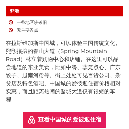
弊端
一些地区较破旧
无主要景点
在拉斯维加斯中国城，可以体验中国传统文化。
熙熙攘攘的春山大道（Spring Mountain
Road）林立着购物中心和店铺。在这里可以品
尝地道的东亚美食，比如中餐、蒸笼点心、广东
饺子、越南河粉等。街上处处可见百货公司、杂
货店及特色酒吧。中国城的爱彼迎住宿价格相对
实惠，而且距离热闹的赌城大道仅有很短的车
程。
查看中国城的爱彼迎住宿