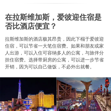
在拉斯维加斯，爱彼迎住宿是
否比酒店便宜？
拉斯维加斯的酒店极其昂贵，因此下榻于爱彼迎
住宿，可以节省一大笔住宿费。如果和朋友或家
人出游，可以入住可容纳多人的公寓，与旅伴分
担住宿费。选择带厨房的公寓，可以进一步节省
开销，因为可以自己做饭，不必外出就餐。