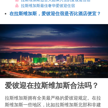
拉斯维加斯最佳奢华爱彼迎住宿
在拉斯维加斯，爱彼迎住宿是否比酒店便宜？
爱彼迎在拉斯维加斯合法吗？
拉斯维加斯拥有全美最严格的爱彼迎规定。在拉
斯维加斯一些地区，比如拉斯维加斯北部和非建