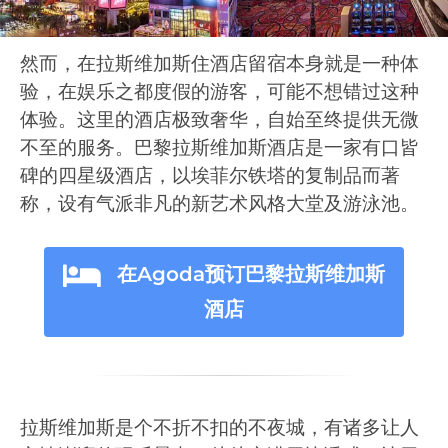
然而，在拉斯维加斯住酒店留宿本身就是一种体
验，在娱乐之都度假的游客，可能不想错过这种
体验。这里的酒店极致奢华，自始至终提供无微
不至的服务。巴黎拉斯维加斯酒店是一家有口皆
碑的四星级酒店，以埃菲尔铁塔的复制品而著
称，设有气派非凡的新艺术风格大堂及游泳池。
在Agoda预订巴黎拉斯维加斯
酒店
拉斯维加斯是个不折不扣的不夜城，有诸多让人