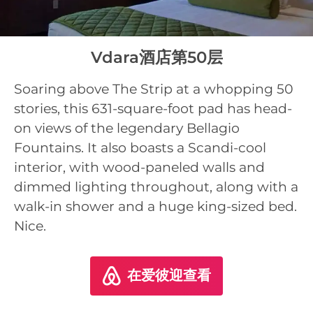
Vdara酒店第50层
Soaring above The Strip at a whopping 50
stories, this 631-square-foot pad has head-
on views of the legendary Bellagio
Fountains. It also boasts a Scandi-cool
interior, with wood-paneled walls and
dimmed lighting throughout, along with a
walk-in shower and a huge king-sized bed.
Nice.
在爱彼迎查看