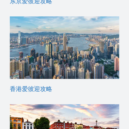
东京爱彼迎攻略
香港爱彼迎攻略