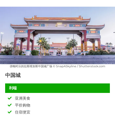
傍晚时分的拉斯维加斯中国城广场 © SnapASkyline / Shutterstock.com
中国城
利端
亚洲美食
平价购物
住宿便宜