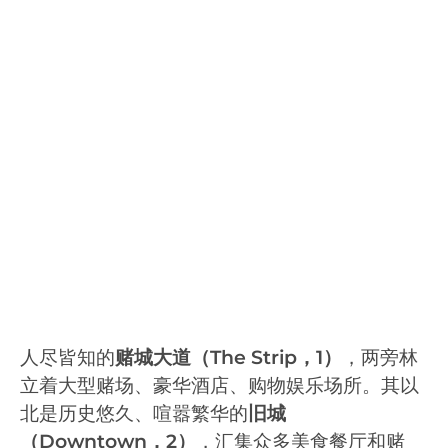
人尽皆知的
赌城大道（The Strip，1）
，两旁林
立着大型赌场、豪华酒店、购物娱乐场所。其以
北是历史悠久、喧嚣繁华的
旧城
（Downtown，2）
，汇集众多美食餐厅和赌