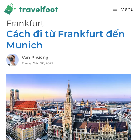
Chuyển
Menu
đến
nội
Frankfurt
dung
Cách đi từ Frankfurt đến
Munich
Văn Phương
Tháng Sáu 26, 2022