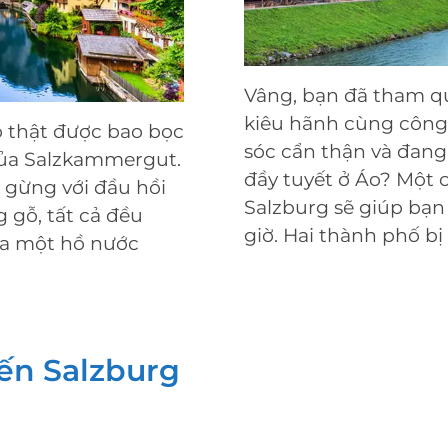
Vâng, bạn đã tham q
kiêu hãnh cùng công
có thật được bao bọc
sóc cẩn thận và đan
của Salzkammergut.
đầy tuyết ở Áo? Một 
 gừng với đầu hồi
Salzburg sẽ giúp bạn 
 gỗ, tất cả đều
giờ. Hai thành phố bị
ủa một hồ nước
ến Salzburg