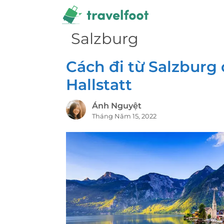
Chuyển
đến
nội
Salzburg
dung
Cách đi từ Salzburg
Hallstatt
Ánh Nguyệt
Tháng Năm 15, 2022