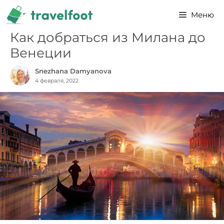
Перейти
Меню
к
содержимому
Как добраться из Милана до
Венеции
Snezhana Damyanova
4 февраля, 2022