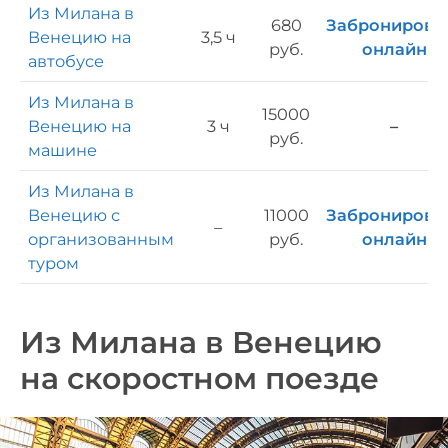
Из Милана в
680
Забронирова
Венецию на
3,5 ч
руб.
онлайн
автобусе
Из Милана в
15000
Венецию на
3 ч
–
руб.
машине
Из Милана в
Венецию с
11000
Забронирова
–
организованным
руб.
онлайн
туром
Из Милана в Венецию
на скоростном поезде