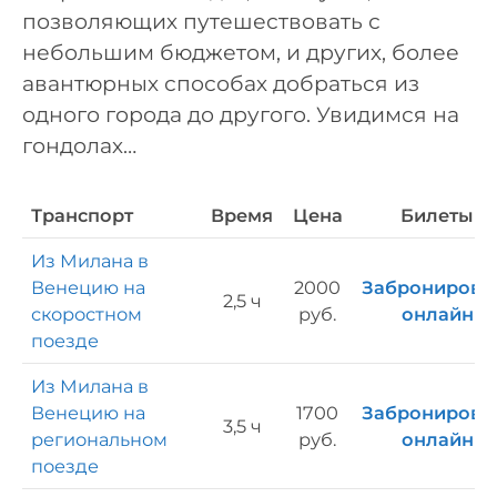
позволяющих путешествовать с
небольшим бюджетом, и других, более
авантюрных способах добраться из
одного города до другого. Увидимся на
гондолах…
Транспорт
Время
Цена
Билеты
Из Милана в
Венецию на
2000
Забронирова
2,5 ч
скоростном
руб.
онлайн
поезде
Из Милана в
Венецию на
1700
Забронирова
3,5 ч
региональном
руб.
онлайн
поезде