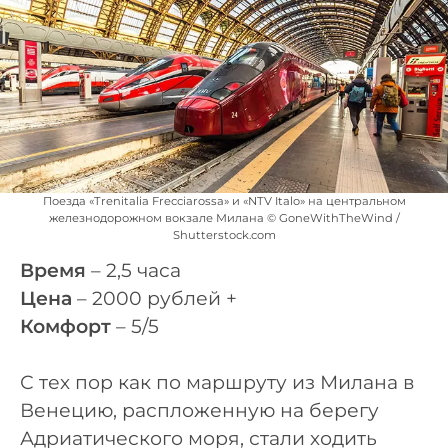
Поезда «Trenitalia Frecciarossa» и «NTV Italo» на центральном
железнодорожном вокзале Милана © GoneWithTheWind /
Shutterstock.com
Время
– 2,5 часа
Цена
– 2000 рублей +
Комфорт
– 5/5
С тех пор как по маршруту из Милана в
Венецию, распложенную на берегу
Адриатического моря, стали ходить