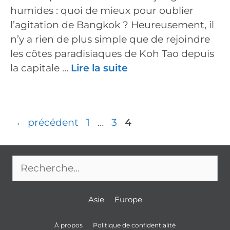
humides : quoi de mieux pour oublier
l’agitation de Bangkok ? Heureusement, il
n’y a rien de plus simple que de rejoindre
les côtes paradisiaques de Koh Tao depuis
la capitale …
Lire la suite
Navigation
Page
Page
Page
←
précédent
1
…
3
4
des
articles
Rechercher :
Asie
Europe
À propos
Politique de confidentialité