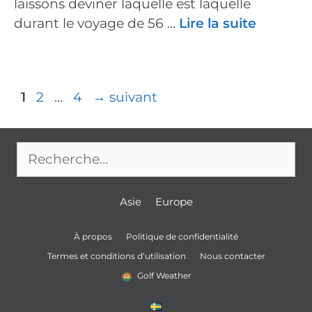
laissons deviner laquelle est laquelle
durant le voyage de 56 …
Lire la suite
Navigation
Page
Page
Page
1
2
…
4
→
suivant
des
articles
Rechercher :
Asie
Europe
À propos
Politique de confidentialité
Termes et conditions d’utilisation
Nous contacter
Golf Weather