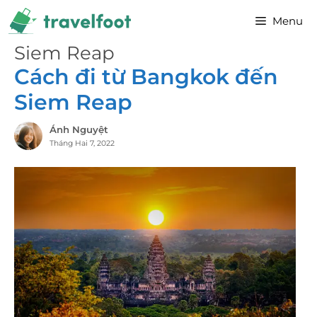
Chuyển
Menu
đến
nội
Siem Reap
dung
Cách đi từ Bangkok đến
Siem Reap
Ánh Nguyệt
Tháng Hai 7, 2022