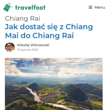
Przejdź
Menu
do
treści
Chiang Rai
Jak dostać się z Chiang
Mai do Chiang Rai
Mikołaj Wilczewski
31 stycznia, 2022