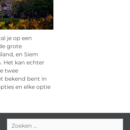
zal je op een
de grote
land, en Siem
. Het kan echter
ze twee
et bekend bent in
pties en elke optie
Zoek
naar: