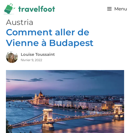
Aller
Menu
au
contenu
Austria
Comment aller de
Vienne à Budapest
Louise Toussaint
février 9, 2022