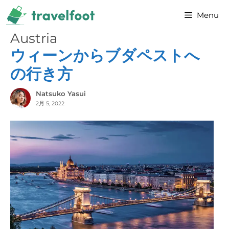
コ
Menu
ン
テ
Austria
ン
ウィーンからブダペストへ
ツ
の行き方
へ
ス
Natsuko Yasui
2月 5, 2022
キ
ッ
プ