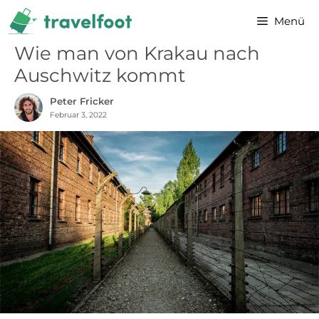
Zum
Menü
Inhalt
springen
Wie man von Krakau nach
Auschwitz kommt
Peter Fricker
Februar 3, 2022