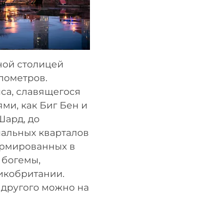
ной столицей
лометров.
са, славящегося
ми, как Биг Бен и
Шард, до
иальных кварталов
ормированных в
 богемы,
икобритании.
 другого можно на