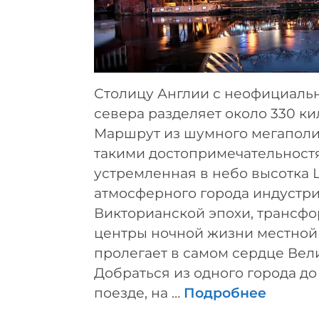
Столицу Англии с неофициаль
севера разделяет около 330 ки
Маршрут из шумного мегаполи
такими достопримечательностя
устремленная в небо высотка 
атмосферного города индустр
Викторианской эпохи, трансф
центры ночной жизни местной
пролегает в самом сердце Вел
Добраться из одного города до
поезде, на …
Подробнее