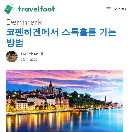
Skip
Menu
to
content
Denmark
코펜하겐에서 스톡홀름 가는
방법
Hwichan Ji
2월 4, 2022