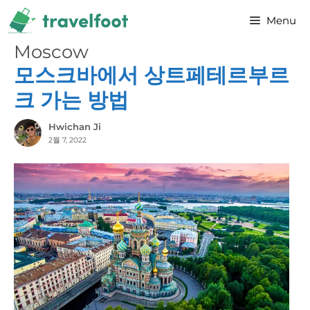
Skip
Menu
to
content
Moscow
모스크바에서 상트페테르부르
크 가는 방법
Hwichan Ji
2월 7, 2022