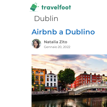
Vai
al
contenuto
Dublin
Airbnb a Dublino
Natalia Zito
Gennaio 20, 2022