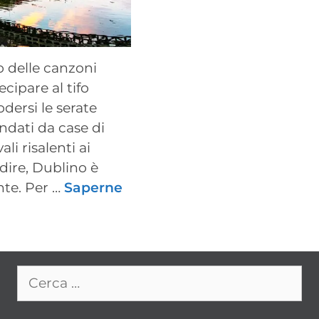
mo delle canzoni
ecipare al tifo
odersi le serate
ndati da case di
li risalenti ai
dire, Dublino è
nte. Per …
Saperne
Ricerca
per: