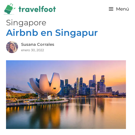
Saltar
Menú
al
contenido
Singapore
Airbnb en Singapur
Susana Corrales
enero 30, 2022